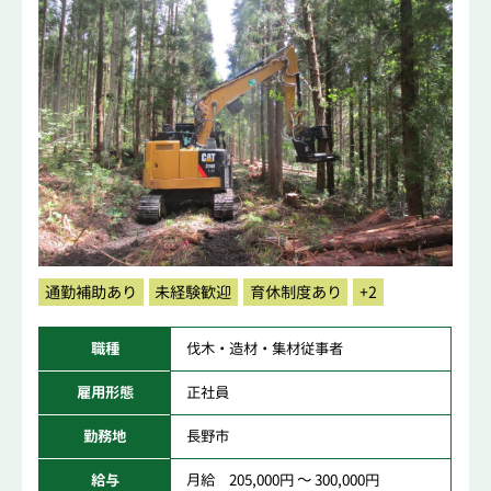
通勤補助あり
未経験歓迎
育休制度あり
+2
職種
伐木・造材・集材従事者
雇用形態
正社員
勤務地
長野市
給与
月給 205,000円 ～ 300,000円