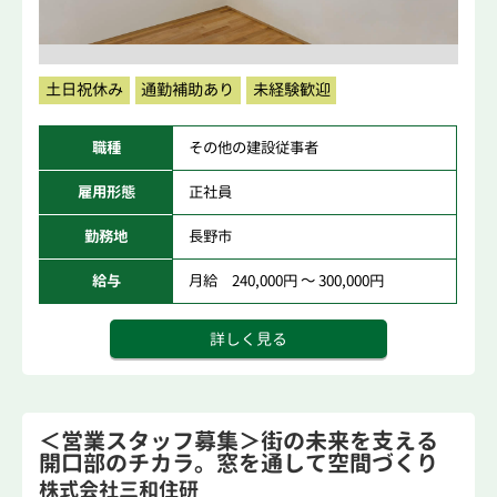
土日祝休み
通勤補助あり
未経験歓迎
職種
その他の建設従事者
雇用形態
正社員
勤務地
長野市
給与
月給 240,000円 ～ 300,000円
詳しく見る
＜営業スタッフ募集＞街の未来を支える
開口部のチカラ。窓を通して空間づくり
を提案。
株式会社三和住研