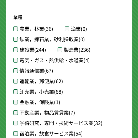
業種
農業，林業
(36)
漁業
(0)
鉱業，採石業，砂利採取業
(0)
建設業
(244)
製造業
(236)
電気・ガス・熱供給・水道業
(4)
情報通信業
(67)
運輸業，郵便業
(62)
卸売業，小売業
(88)
金融業，保険業
(1)
不動産業，物品賃貸業
(7)
学術研究，専門・技術サービス業
(32)
宿泊業，飲食サービス業
(54)