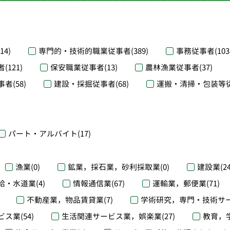
(14)
専門的・技術的職業従事者
(389)
事務従事者
(103
者
(121)
保安職業従事者
(13)
農林漁業従事者
(37)
事者
(58)
建設・採掘従事者
(68)
運搬・清掃・包装等
パート・アルバイト
(17)
漁業
(0)
鉱業，採石業，砂利採取業
(0)
建設業
(2
給・水道業
(4)
情報通信業
(67)
運輸業，郵便業
(71)
不動産業，物品賃貸業
(7)
学術研究，専門・技術サ
ビス業
(54)
生活関連サービス業，娯楽業
(27)
教育，