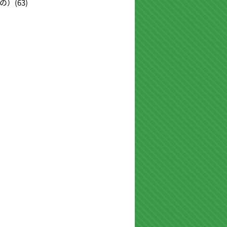
の）
(63)