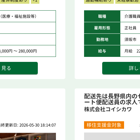
（医療・福祉施設等）
職種
介護職
雇用形態
正社員
勤務地
須坂市
000円 ～ 280,000円
給与
月給 228
く見る
詳し
配送先は長野県内の
ート便配送員の求人
い...
株式会社コイシカワ
移住支援金対象
終更新日: 2026-05-30 18:14:07