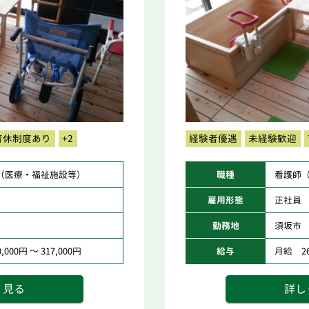
育休制度あり
+2
経験者優遇
未経験歓迎
（医療・福祉施設等）
職種
看護師
雇用形態
正社員
勤務地
須坂市
000円 ～ 317,000円
給与
月給 262
く見る
詳し