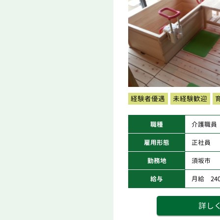
経験者優遇
未経験歓迎
職種
介護職員
雇用形態
正社員
勤務地
須坂市
給与
月給 240,
詳し