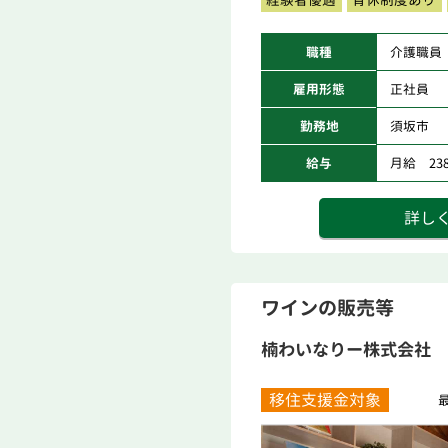
職種
介護職員
雇用形態
正社員
勤務地
須坂市
給与
月給 238,
詳し
ワインの販売等
楠わいなりー株式会社
移住支援金対象
最