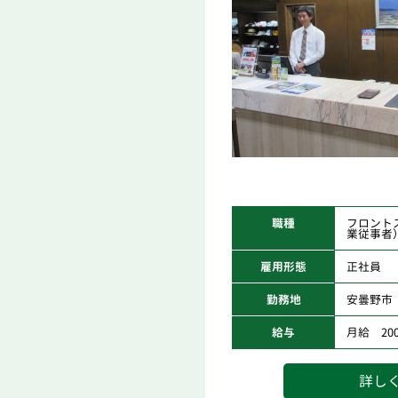
職種
フロント
業従事者
雇用形態
正社員
勤務地
安曇野市
給与
月給 200,
詳し