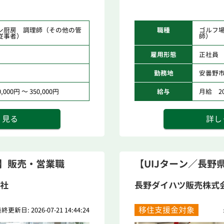
ン厨房 調理師（その他の管
職種
ゴルフ
従事者）
師）
雇用形態
正社員
勤務地
安曇野
000円 ～ 350,000円
給与
月給 200
く見る
詳し
県】販売・営業職
【UIJターン／長野
社
長野ダイハツ販売株式
移住支援金対象
終更新日: 2026-07-21 14:44:24