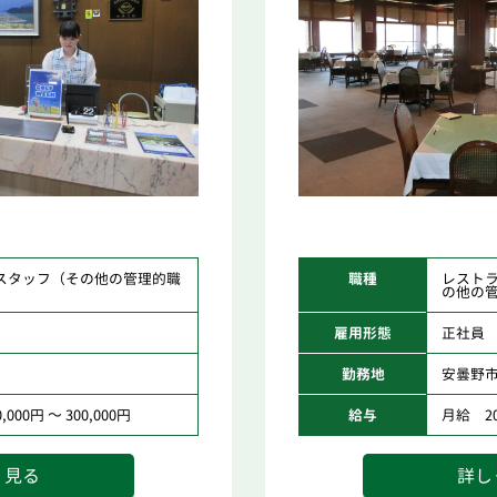
スタッフ（その他の管理的職
職種
レスト
）
の他の
雇用形態
正社員
勤務地
安曇野
000円 ～ 300,000円
給与
月給 200
く見る
詳し