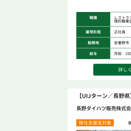
職種
レストラ
理的職業
雇用形態
正社員
勤務地
安曇野市
給与
月給 250,
詳し
【UIJターン／長野
長野ダイハツ販売株式会
移住支援金対象
最