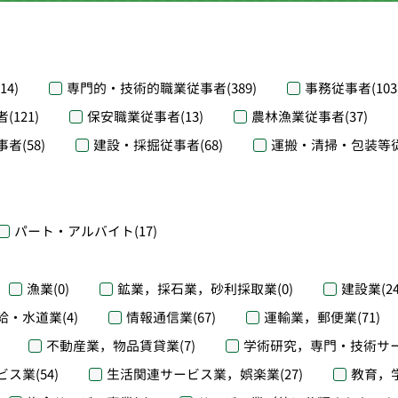
(14)
専門的・技術的職業従事者
(389)
事務従事者
(103
者
(121)
保安職業従事者
(13)
農林漁業従事者
(37)
事者
(58)
建設・採掘従事者
(68)
運搬・清掃・包装等
パート・アルバイト
(17)
漁業
(0)
鉱業，採石業，砂利採取業
(0)
建設業
(2
給・水道業
(4)
情報通信業
(67)
運輸業，郵便業
(71)
不動産業，物品賃貸業
(7)
学術研究，専門・技術サ
ビス業
(54)
生活関連サービス業，娯楽業
(27)
教育，