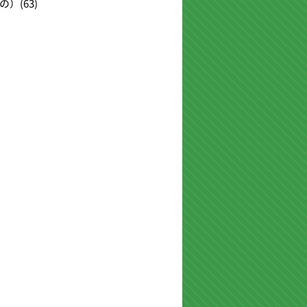
の）
(63)