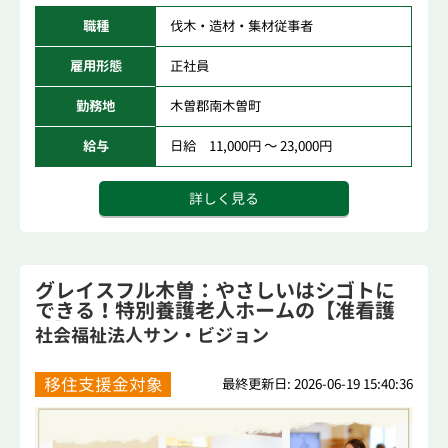
職種
伐木・造材・集材従事者
雇用形態
正社員
勤務地
木曽郡南木曽町
給与
日給 11,000円 ～ 23,000円
詳しく見る
グレイスフル木曽：やさしいはシゴトに
できる！特別養護老人ホームの【准看護
師】
社会福祉法人サン・ビジョン
移住支援金対象
最終更新日: 2026-06-19 15:40:36