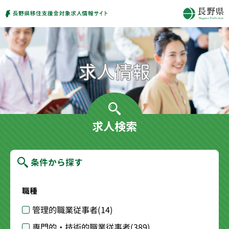
求人検索
条件から探す
職種
管理的職業従事者
(14)
専門的・技術的職業従事者
(389)