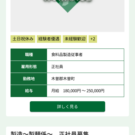
土日祝休み
経験者優遇
未経験歓迎
+2
職種
食料品製造従事者
雇用形態
正社員
勤務地
木曽郡木曽町
給与
月給 180,000円 ～ 250,000円
詳しく見る
製造～製麺係～ 正社員募集