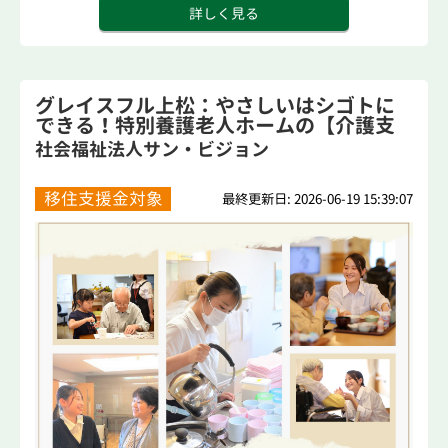
詳しく見る
グレイスフル上松：やさしいはシゴトに
できる！特別養護老人ホームの【介護支
援専門...
社会福祉法人サン・ビジョン
移住支援金対象
最終更新日: 2026-06-19 15:39:07