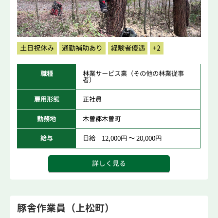
土日祝休み
通勤補助あり
経験者優遇
+2
職種
林業サービス業（その他の林業従事
者）
雇用形態
正社員
勤務地
木曽郡木曽町
給与
日給 12,000円 ～ 20,000円
詳しく見る
豚舎作業員（上松町）