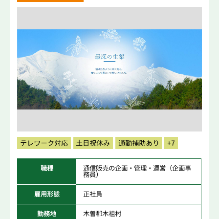
テレワーク対応
土日祝休み
通勤補助あり
+7
職種
通信販売の企画・管理・運営（企画事
務員）
雇用形態
正社員
勤務地
木曽郡木祖村