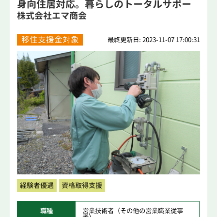
身向住居対応。暮らしのトータルサポー
トする...
株式会社エマ商会
移住支援金対象
最終更新日: 2023-11-07 17:00:31
経験者優遇
資格取得支援
職種
営業技術者（その他の営業職業従事
者）