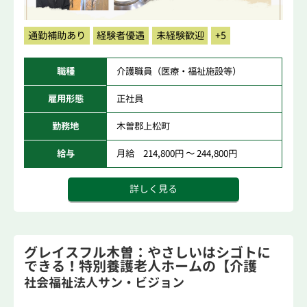
通勤補助あり
経験者優遇
未経験歓迎
+5
職種
介護職員（医療・福祉施設等）
雇用形態
正社員
勤務地
木曽郡上松町
給与
月給 214,800円 ～ 244,800円
詳しく見る
グレイスフル木曽：やさしいはシゴトに
できる！特別養護老人ホームの【介護
職】
社会福祉法人サン・ビジョン