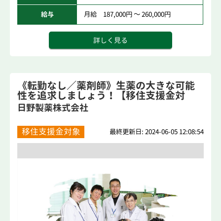
給与
月給 187,000円 ～ 260,000円
詳しく見る
《転勤なし／薬剤師》生薬の大きな可能
性を追求しましょう！【移住支援金対
象】
日野製薬株式会社
移住支援金対象
最終更新日: 2024-06-05 12:08:54