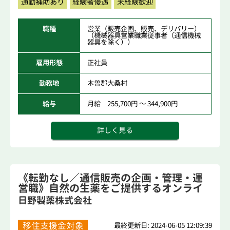
通勤補助あり
経験者優遇
未経験歓迎
職種
営業（販売企画、販売、デリバリー）
（機械器具営業職業従事者（通信機械
器具を除く））
雇用形態
正社員
勤務地
木曽郡大桑村
給与
月給 255,700円 ～ 344,900円
詳しく見る
《転勤なし／通信販売の企画・管理・運
営職》自然の生薬をご提供するオンライ
ンショ...
日野製薬株式会社
移住支援金対象
最終更新日: 2024-06-05 12:09:39