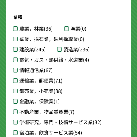
業種
農業，林業
(36)
漁業
(0)
鉱業，採石業，砂利採取業
(0)
建設業
(245)
製造業
(236)
電気・ガス・熱供給・水道業
(4)
情報通信業
(67)
運輸業，郵便業
(71)
卸売業，小売業
(88)
金融業，保険業
(1)
不動産業，物品賃貸業
(7)
学術研究，専門・技術サービス業
(32)
宿泊業，飲食サービス業
(54)