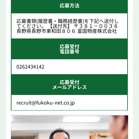
応募方法
応募書類(履歴書・職務経歴書)を下記へ送付し
てください。 【送付先】 〒３８１－００３８
長野県長野市東和田８０６ 富国物産株式会社
応募受付
電話番号
0262434142
応募受付
メールアドレス
recruit@fukoku-net.co.jp