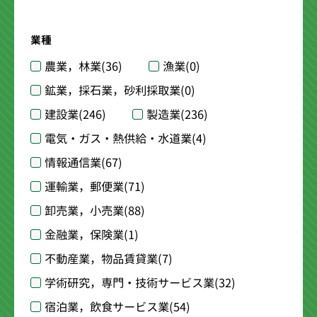
業種
農業，林業
(36)
漁業
(0)
鉱業，採石業，砂利採取業
(0)
建設業
(246)
製造業
(236)
電気・ガス・熱供給・水道業
(4)
情報通信業
(67)
運輸業，郵便業
(71)
卸売業，小売業
(88)
金融業，保険業
(1)
不動産業，物品賃貸業
(7)
学術研究，専門・技術サービス業
(32)
宿泊業，飲食サービス業
(54)