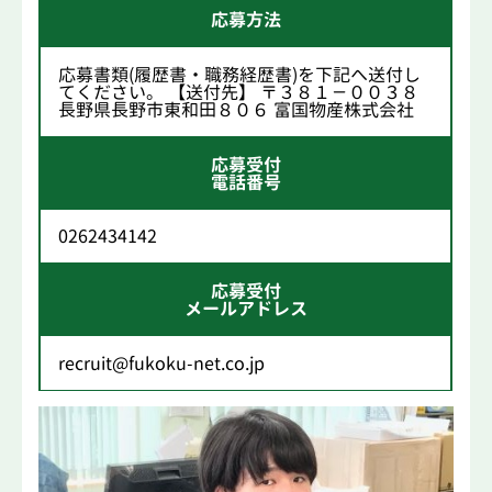
応募方法
応募書類(履歴書・職務経歴書)を下記へ送付し
てください。 【送付先】 〒３８１－００３８
長野県長野市東和田８０６ 富国物産株式会社
応募受付
電話番号
0262434142
応募受付
メールアドレス
recruit@fukoku-net.co.jp