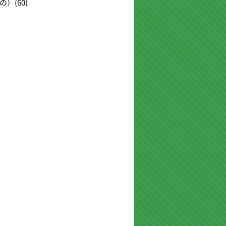
の）
(60)