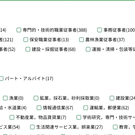
(14)
専門的・技術的職業従事者
(388)
事務従事者
(100
者
(121)
保安職業従事者
(13)
農林漁業従事者
(37)
事者
(52)
建設・採掘従事者
(68)
運搬・清掃・包装等
パート・アルバイト
(17)
漁業
(0)
鉱業，採石業，砂利採取業
(0)
建設業
(2
給・水道業
(4)
情報通信業
(67)
運輸業，郵便業
(62)
不動産業，物品賃貸業
(7)
学術研究，専門・技術サ
ビス業
(54)
生活関連サービス業，娯楽業
(27)
教育，