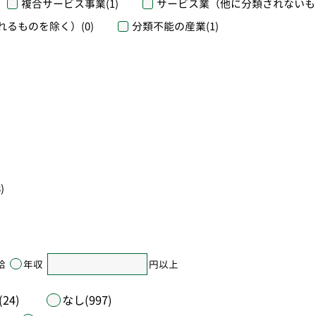
複合サービス事業
(1)
サービス業（他に分類されないも
れるものを除く）
(0)
分類不能の産業
(1)
)
給
年収
円以上
24)
なし(997)