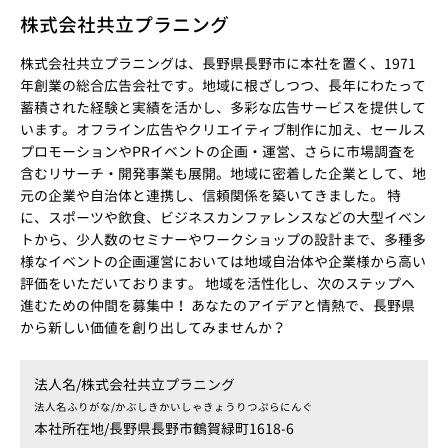
株式会社共立プラニング
株式会社共立プラニングは、長野県長野市に本社を置く、1971
年創業の総合広告会社です。地域に根ざしつつ、長年にわたって
蓄積された経験と実績を活かし、多彩な広告サービスを提供して
います。オフライン広告やクリエイティブ制作に加え、セールス
プロモーションやPRイベントの企画・運営、さらに市場調査を
含むリサーチ・開発事業も展開。地域に密着した企業として、地
元の企業や自治体と連携し、信頼関係を築いてきました。 特
に、スポーツや飲食、ビジネスカンファレンスなどの大型イベン
トから、少人数のセミナーやワークショップの設計まで、多種多
様なイベントの企画運営においては地域自治体や企業様から高い
評価をいただいております。 地域を活性化し、次のステップへ
進むための仲間を募集中！ あなたのアイデアと情熱で、長野県
から新しい価値を創り出してみませんか？
法人名/
株式会社共立プラニング
法人名ふりがな/
かぶしきかいしゃきょうりつぷらにんぐ
本社所在地/
長野県長野市鶴賀緑町1618-6