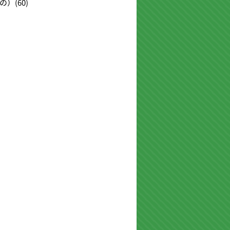
の）
(60)