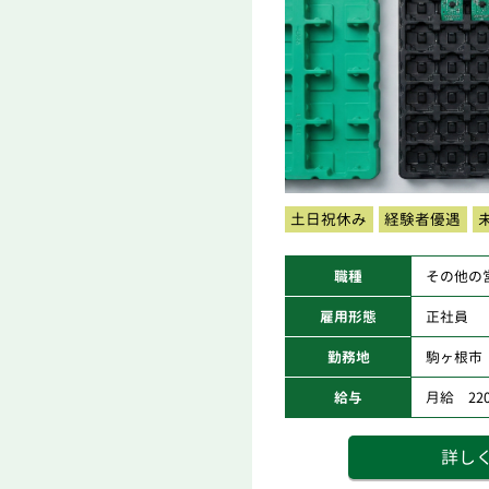
土日祝休み
経験者優遇
職種
その他の
雇用形態
正社員
勤務地
駒ヶ根市
給与
月給 220,
詳し