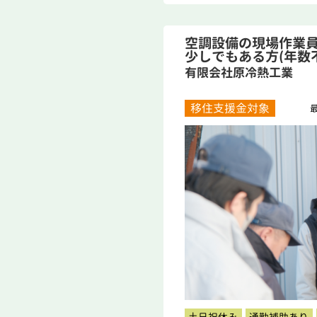
空調設備の現場作業員
少しでもある方(年数
月...
有限会社原冷熱工業
移住支援金対象
最
土日祝休み
通勤補助あり