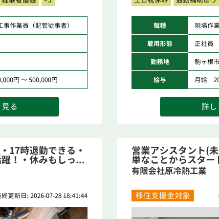
工事作業員（配管従事者）
職種
現場作
雇用形態
正社員
勤務地
駒ヶ根
000円 ～ 500,000円
給与
月給 200
く見る
詳し
K・17時退勤できる・
営業アシスタント(
躍！・休みもしっ...
単なことからスター
下...
有限会社原冷熱工業
移住支援金対象
終更新日: 2026-07-28 18:41:44