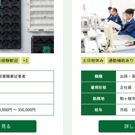
未経験歓迎
+3
土日祝休み
通勤補助あり
営業職業従事者
職種
出荷・
雇用形態
正社員
勤務地
駒ヶ根
000円 ～ 350,000円
給与
月給 198
く見る
詳し