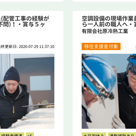
(配管工事の経験が
空調設備の現場作業員
不問)！・賞与５ヶ
ら一人前の職人へ・
少...
有限会社原冷熱工業
移住支援金対象
終更新日: 2026-07-29 11:37:10
経験者優遇
+5
土日祝休み
通勤補助あり