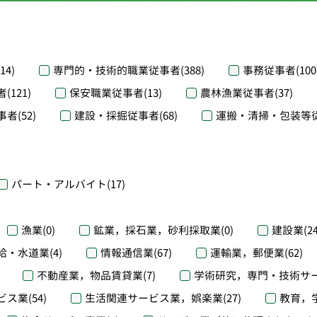
(14)
専門的・技術的職業従事者
(388)
事務従事者
(100
者
(121)
保安職業従事者
(13)
農林漁業従事者
(37)
事者
(52)
建設・採掘従事者
(68)
運搬・清掃・包装等
パート・アルバイト
(17)
漁業
(0)
鉱業，採石業，砂利採取業
(0)
建設業
(2
給・水道業
(4)
情報通信業
(67)
運輸業，郵便業
(62)
不動産業，物品賃貸業
(7)
学術研究，専門・技術サ
ビス業
(54)
生活関連サービス業，娯楽業
(27)
教育，