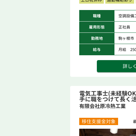
職種
空調設備
雇用形態
正社員
勤務地
駒ヶ根市
給与
月給 250,
詳し
電気工事士(未経験O
手に職をつけて長く活
有限会社原冷熱工業
移住支援金対象
最