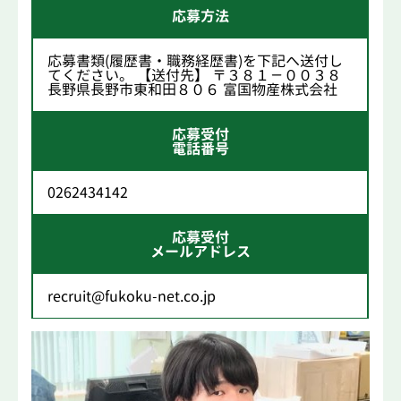
応募方法
応募書類(履歴書・職務経歴書)を下記へ送付し
てください。 【送付先】 〒３８１－００３８
長野県長野市東和田８０６ 富国物産株式会社
応募受付
電話番号
0262434142
応募受付
メールアドレス
recruit@fukoku-net.co.jp