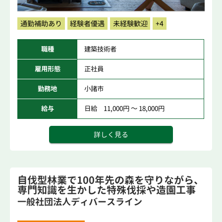
通勤補助あり
経験者優遇
未経験歓迎
+4
職種
建築技術者
雇用形態
正社員
勤務地
小諸市
給与
日給 11,000円 ～ 18,000円
詳しく見る
自伐型林業で100年先の森を守りながら、
専門知識を生かした特殊伐採や造園工事
まで
一般社団法人ディバースライン