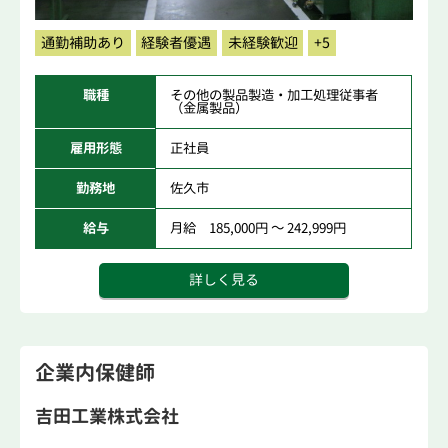
通勤補助あり
経験者優遇
未経験歓迎
+5
職種
その他の製品製造・加工処理従事者
（金属製品）
雇用形態
正社員
勤務地
佐久市
給与
月給 185,000円 ～ 242,999円
詳しく見る
企業内保健師
吉田工業株式会社