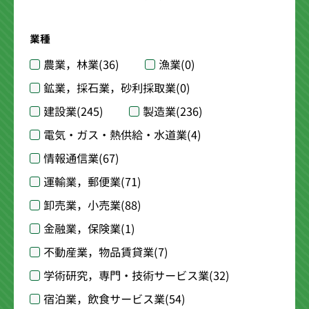
業種
農業，林業
(36)
漁業
(0)
鉱業，採石業，砂利採取業
(0)
建設業
(245)
製造業
(236)
電気・ガス・熱供給・水道業
(4)
情報通信業
(67)
運輸業，郵便業
(71)
卸売業，小売業
(88)
金融業，保険業
(1)
不動産業，物品賃貸業
(7)
学術研究，専門・技術サービス業
(32)
宿泊業，飲食サービス業
(54)