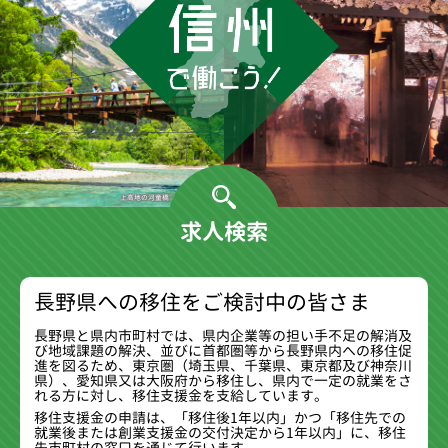
上高地の河童橋（松本市）
求人検索
長野県への移住をご検討中の皆さま
長野県と県内市町村では、県内企業等の担い手不足の解消及
び地域課題の解決、並びに首都圏等から長野県内への移住促
進を図るため、東京圏（埼玉県、千葉県、東京都及び神奈川
県）、愛知県又は大阪府から移住し、県内で一定の就業をさ
れる方に対し、移住支援金を支給しています。
移住支援金の申請は、「移住後1年以内」かつ「移住先での
就業後または創業支援金の交付決定から1年以内」に、移住
先市町村の窓口を通じて行います。