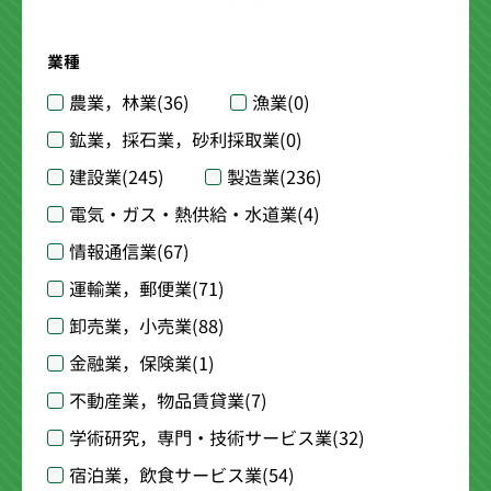
業種
農業，林業
(36)
漁業
(0)
鉱業，採石業，砂利採取業
(0)
建設業
(245)
製造業
(236)
電気・ガス・熱供給・水道業
(4)
情報通信業
(67)
運輸業，郵便業
(71)
卸売業，小売業
(88)
金融業，保険業
(1)
不動産業，物品賃貸業
(7)
学術研究，専門・技術サービス業
(32)
宿泊業，飲食サービス業
(54)