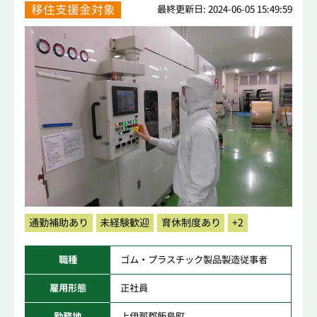
移住支援金対象
最終更新日: 2024-06-05 15:49:59
通勤補助あり
未経験歓迎
育休制度あり
+2
職種
ゴム・プラスチック製品製造従事者
雇用形態
正社員
勤務地
上伊那郡飯島町