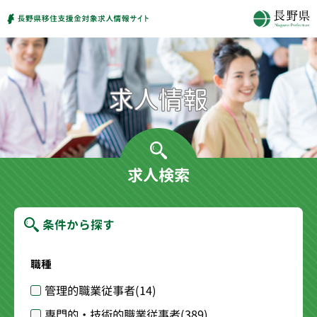
求人検索
条件から探す
職種
管理的職業従事者
(14)
専門的・技術的職業従事者
(389)