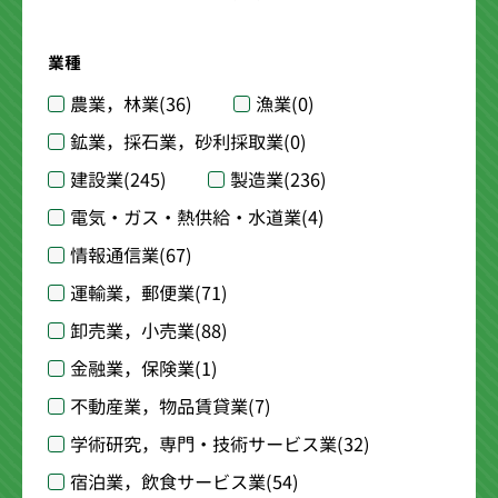
業種
農業，林業
(36)
漁業
(0)
鉱業，採石業，砂利採取業
(0)
建設業
(245)
製造業
(236)
電気・ガス・熱供給・水道業
(4)
情報通信業
(67)
運輸業，郵便業
(71)
卸売業，小売業
(88)
金融業，保険業
(1)
不動産業，物品賃貸業
(7)
学術研究，専門・技術サービス業
(32)
宿泊業，飲食サービス業
(54)