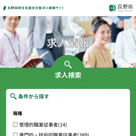
求人検索
条件から探す
職種
管理的職業従事者
(14)
専門的・技術的職業従事者
(389)