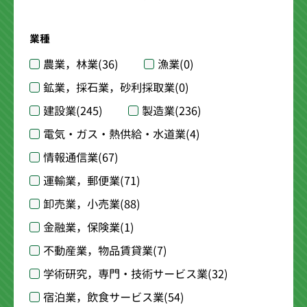
業種
農業，林業
(36)
漁業
(0)
鉱業，採石業，砂利採取業
(0)
建設業
(245)
製造業
(236)
電気・ガス・熱供給・水道業
(4)
情報通信業
(67)
運輸業，郵便業
(71)
卸売業，小売業
(88)
金融業，保険業
(1)
不動産業，物品賃貸業
(7)
学術研究，専門・技術サービス業
(32)
宿泊業，飲食サービス業
(54)