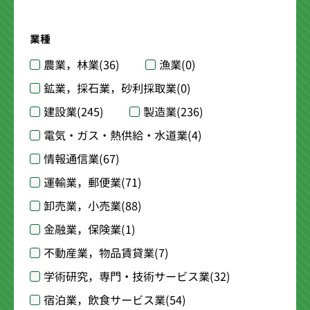
業種
農業，林業
(36)
漁業
(0)
鉱業，採石業，砂利採取業
(0)
建設業
(245)
製造業
(236)
電気・ガス・熱供給・水道業
(4)
情報通信業
(67)
運輸業，郵便業
(71)
卸売業，小売業
(88)
金融業，保険業
(1)
不動産業，物品賃貸業
(7)
学術研究，専門・技術サービス業
(32)
宿泊業，飲食サービス業
(54)