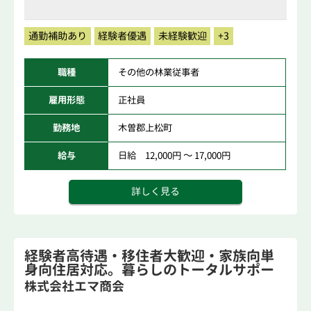
通勤補助あり
経験者優遇
未経験歓迎
+3
職種
その他の林業従事者
雇用形態
正社員
勤務地
木曽郡上松町
給与
日給 12,000円 ～ 17,000円
詳しく見る
経験者高待遇・移住者大歓迎・家族向単
身向住居対応。暮らしのトータルサポー
トする...
株式会社エマ商会