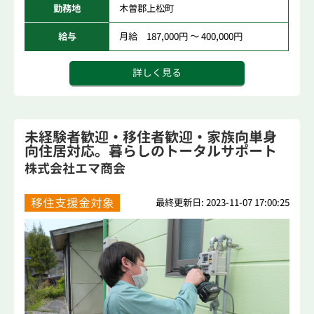
勤務地
木曽郡上松町
給与
月給 187,000円 ～ 400,000円
詳しく見る
未経験者歓迎・移住者歓迎・家族向単身
向住居対応。暮らしのトータルサポート
する地...
株式会社エマ商会
移住支援金対象
最終更新日: 2023-11-07 17:00:25