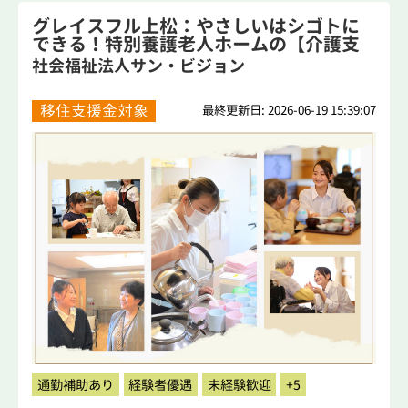
グレイスフル上松：やさしいはシゴトに
できる！特別養護老人ホームの【介護支
援専門...
社会福祉法人サン・ビジョン
移住支援金対象
最終更新日: 2026-06-19 15:39:07
通勤補助あり
経験者優遇
未経験歓迎
+5