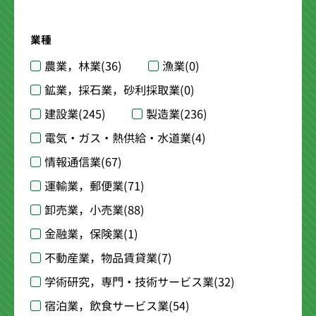
業種
農業，林業
(36)
漁業
(0)
鉱業，採石業，砂利採取業
(0)
建設業
(245)
製造業
(236)
電気・ガス・熱供給・水道業
(4)
情報通信業
(67)
運輸業，郵便業
(71)
卸売業，小売業
(88)
金融業，保険業
(1)
不動産業，物品賃貸業
(7)
学術研究，専門・技術サービス業
(32)
宿泊業，飲食サービス業
(54)