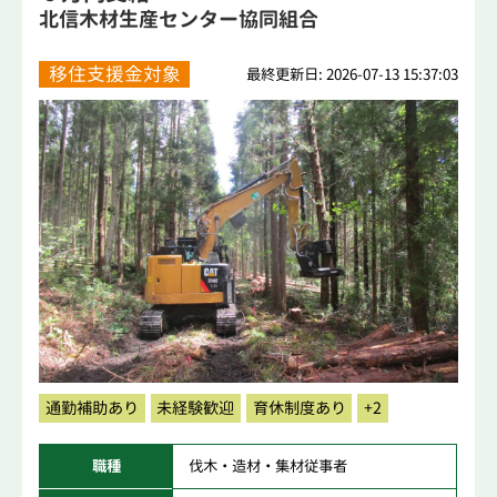
北信木材生産センター協同組合
移住支援金対象
最終更新日: 2026-07-13 15:37:03
通勤補助あり
未経験歓迎
育休制度あり
+2
職種
伐木・造材・集材従事者