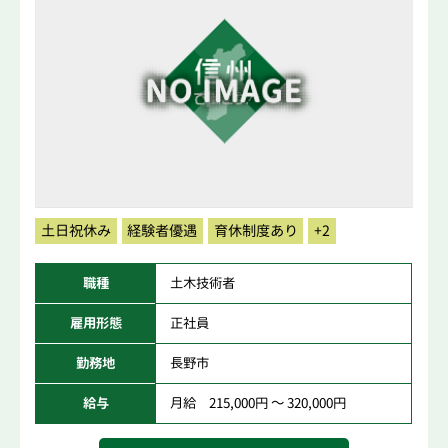
土日祝休み
経験者優遇
育休制度あり
+2
職種
土木技術者
雇用形態
正社員
勤務地
長野市
給与
月給 215,000円 ～ 320,000円