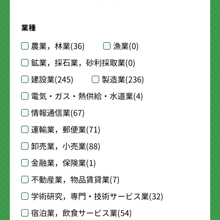
業種
農業，林業
(36)
漁業
(0)
鉱業，採石業，砂利採取業
(0)
建設業
(245)
製造業
(236)
電気・ガス・熱供給・水道業
(4)
情報通信業
(67)
運輸業，郵便業
(71)
卸売業，小売業
(88)
金融業，保険業
(1)
不動産業，物品賃貸業
(7)
学術研究，専門・技術サービス業
(32)
宿泊業，飲食サービス業
(54)