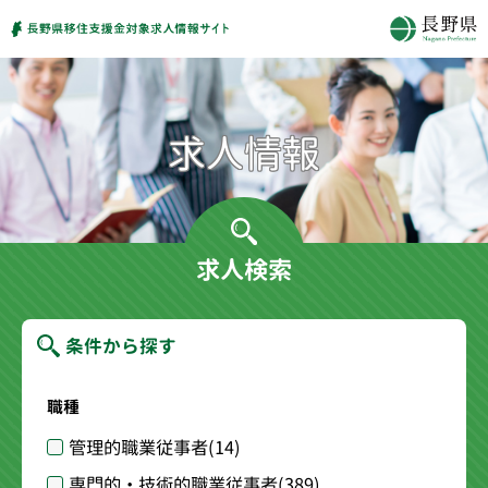
求人検索
条件から探す
職種
管理的職業従事者
(14)
専門的・技術的職業従事者
(389)