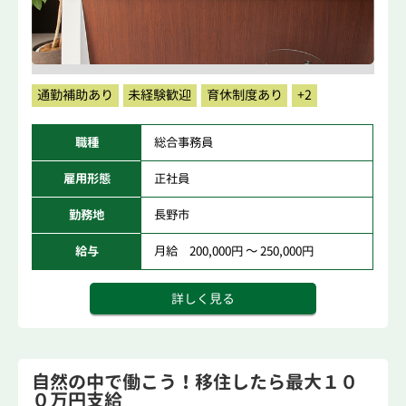
通勤補助あり
未経験歓迎
育休制度あり
+2
職種
総合事務員
雇用形態
正社員
勤務地
長野市
給与
月給 200,000円 ～ 250,000円
詳しく見る
自然の中で働こう！移住したら最大１０
０万円支給