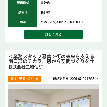
雇用形態
正社員
勤務地
長野市
給与
月給 205,000円 ～ 300,000円
詳しく見る
＜業務スタッフ募集＞街の未来を支える
開口部のチカラ。窓から空間づくりをサ
ポート。
株式会社三和住研
移住支援金対象
最終更新日: 2026-07-09 17:33:14