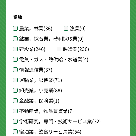
業種
農業，林業
(36)
漁業
(0)
鉱業，採石業，砂利採取業
(0)
建設業
(246)
製造業
(236)
電気・ガス・熱供給・水道業
(4)
情報通信業
(67)
運輸業，郵便業
(71)
卸売業，小売業
(88)
金融業，保険業
(1)
不動産業，物品賃貸業
(7)
学術研究，専門・技術サービス業
(32)
宿泊業，飲食サービス業
(54)