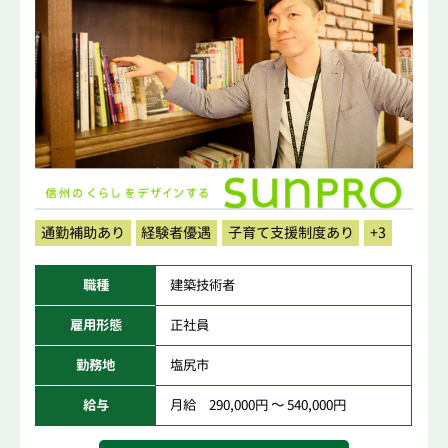
通勤補助あり
経験者優遇
子育て支援制度あり
+3
職種
建築技術者
雇用形態
正社員
勤務地
塩尻市
給与
月給 290,000円 ～ 540,000円