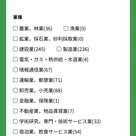
業種
農業，林業
(36)
漁業
(0)
鉱業，採石業，砂利採取業
(0)
建設業
(245)
製造業
(236)
電気・ガス・熱供給・水道業
(4)
情報通信業
(67)
運輸業，郵便業
(71)
卸売業，小売業
(88)
金融業，保険業
(1)
不動産業，物品賃貸業
(7)
学術研究，専門・技術サービス業
(32)
宿泊業，飲食サービス業
(54)