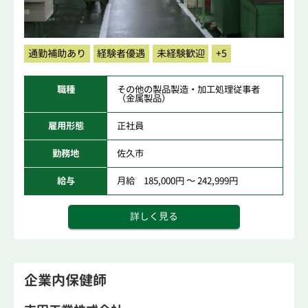
通勤補助あり
経験者優遇
未経験歓迎
+5
職種
その他の製品製造・加工処理従事者
（金属製品）
雇用形態
正社員
勤務地
佐久市
給与
月給 185,000円 ～ 242,999円
詳しく見る
企業内保健師