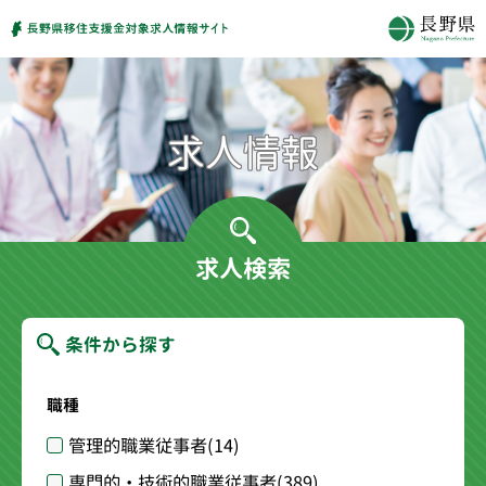
求人検索
条件から探す
職種
管理的職業従事者
(14)
専門的・技術的職業従事者
(389)