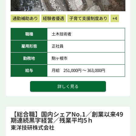
通勤補助あり
経験者優遇
子育て支援制度あり
+4
職種
土木技術者
雇用形態
正社員
勤務地
駒ヶ根市
給与
月給 251,000円 ～ 363,000円
詳しく見る
【総合職】国内シェアNo.1／創業以来49
期連続黒字経営／残業平均5ｈ
東洋技研株式会社