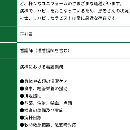
ど、様々なユニフォームのさまざまな職種がいます。
病棟でリハビリをおこなっているため、患者さんの状況
祉士、リハビリセラピストは常に身近な存在です。
正社員
看護師（准看護師を含む）
病棟における看護業務
●身体や衣類の清潔ケア
●食事、経管栄養の援助
●排泄援助
●与薬、注射、輸血、点滴
●検査の準備及び実施
●病棟回診
●救命救急措置、急変時対応