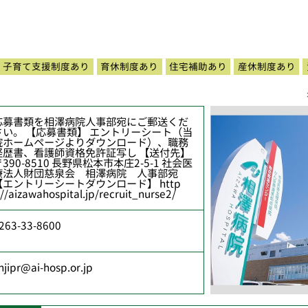
子育て支援制度あり
育休制度あり
住宅補助あり
産休制度あり
応募書類を相澤病院人事部宛にご郵送くだ
さい。 【応募書類】 エントリーシート（当
院ホームページよりダウンロード）、職務
経歴書、看護師資格免許証写し 【送付先】
〒390-8510 長野県松本市本庄2-5-1 社会医
療法人財団慈泉会 相澤病院 人事部宛
【エントリーシートダウンロード】 http
://aizawahospital.jp/recruit_nurse2/
263-33-8600
injipr@ai-hosp.or.jp