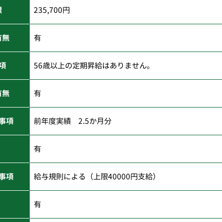
限
235,700円
有無
有
項
56歳以上の定期昇給はありません。
有無
有
事項
前年度実績 2.5か月分
有
事項
給与規則による（上限40000円支給）
有