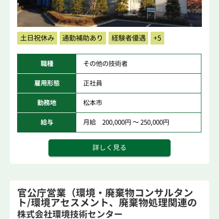
土日祝休み
通勤補助あり
経験者優遇
+5
職種
その他の技術者
雇用形態
正社員
勤務地
松本市
給与
月給 200,000円 ～ 250,000円
詳しく見る
官公庁営業（環境・廃棄物コンサルタン
ト/環境アセスメント、廃棄物処理関連の
各種...
株式会社環境技術センター