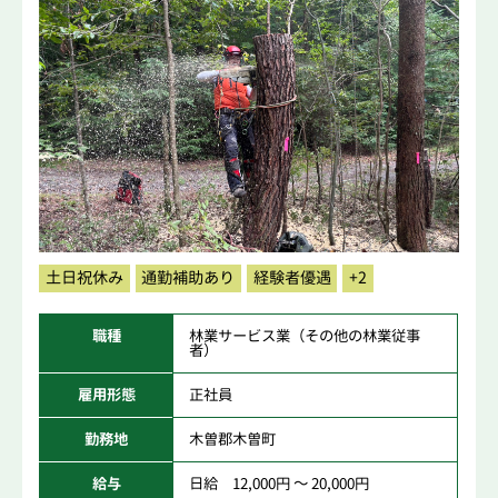
土日祝休み
通勤補助あり
経験者優遇
+2
職種
林業サービス業（その他の林業従事
者）
雇用形態
正社員
勤務地
木曽郡木曽町
給与
日給 12,000円 ～ 20,000円