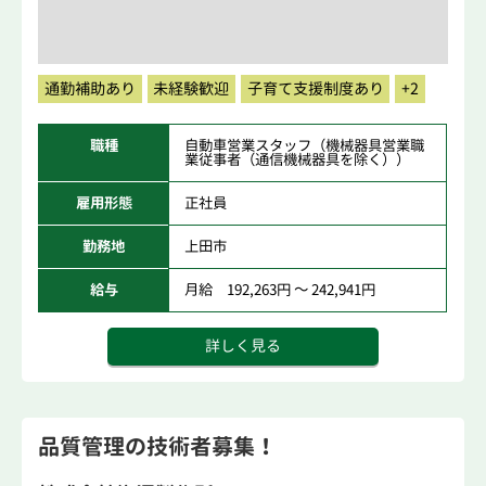
通勤補助あり
未経験歓迎
子育て支援制度あり
+2
職種
自動車営業スタッフ（機械器具営業職
業従事者（通信機械器具を除く））
雇用形態
正社員
勤務地
上田市
給与
月給 192,263円 ～ 242,941円
詳しく見る
品質管理の技術者募集！