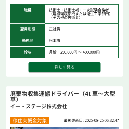
職種
技術士・技術士補・一次試験合格者
（建設環境部門または衛生工学部門）
（その他の技術者）
雇用形態
正社員
勤務地
松本市
給与
月給 250,000円 ～ 400,000円
詳しく見る
廃棄物収集運搬ドライバー（4t 車～大型
車）
イー・ステージ株式会社
移住支援金対象
最終更新日: 2025-08-25 06:32:47