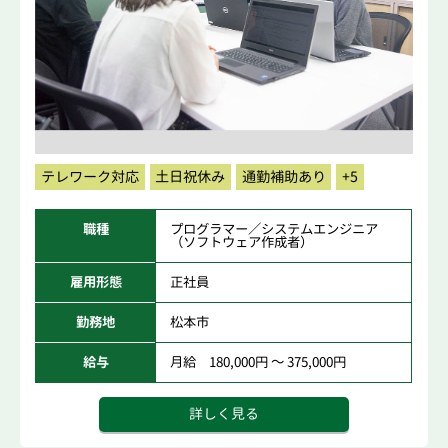
テレワーク対応
土日祝休み
通勤補助あり
+5
職種
プログラマー／システムエンジニア
（ソフトウェア作成者）
雇用形態
正社員
勤務地
松本市
給与
月給 180,000円 ～ 375,000円
詳しく見る