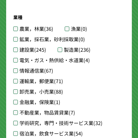
業種
農業，林業
(36)
漁業
(0)
鉱業，採石業，砂利採取業
(0)
建設業
(245)
製造業
(236)
電気・ガス・熱供給・水道業
(4)
情報通信業
(67)
運輸業，郵便業
(71)
卸売業，小売業
(88)
金融業，保険業
(1)
不動産業，物品賃貸業
(7)
学術研究，専門・技術サービス業
(32)
宿泊業，飲食サービス業
(54)