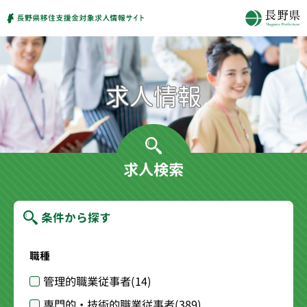
求人検索
条件から探す
職種
管理的職業従事者
(14)
専門的・技術的職業従事者
(389)