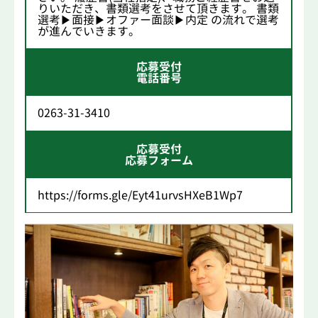
りいただき、書類選考をさせて頂きます。 書類
選考▶面接▶オファー面談▶内定 の流れで選考
が進んでいきます。
応募受付
電話番号
0263-31-3410
応募受付
応募フォーム
https://forms.gle/Eyt41urvsHXeB1Wp7