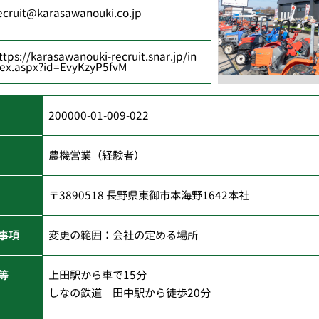
ecruit@karasawanouki.co.jp
ttps://karasawanouki-recruit.snar.jp/in
ex.aspx?id=EvyKzyP5fvM
200000-01-009-022
農機営業（経験者）
〒3890518 長野県東御市本海野1642本社
事項
変更の範囲：会社の定める場所
等
上田駅から車で15分
しなの鉄道 田中駅から徒歩20分