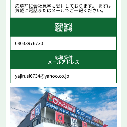
応募前に会社見学も受付しております。 まずは
気軽に電話またはメールでご一報ください。
応募受付
電話番号
08033976730
応募受付
メールアドレス
yajirusi6734@yahoo.co.jp