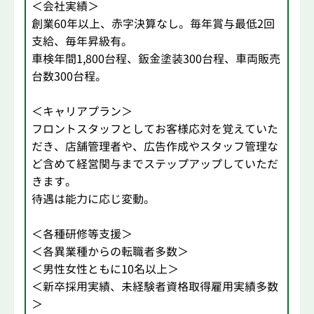
＜会社実績＞
創業60年以上、赤字決算なし。毎年賞与最低2回
支給、毎年昇級有。
車検年間1,800台程、鈑金塗装300台程、車両販売
台数300台程。
＜キャリアプラン＞
フロントスタッフとしてお客様応対を覚えていた
だき、店舗管理者や、広告作成やスタッフ管理な
ど含めて経営関与までステップアップしていただ
きます。
待遇は能力に応じ変動。
＜各種研修等支援＞
＜各異業種からの転職者多数＞
＜男性女性ともに10名以上＞
＜新卒採用実績、未経験者資格取得雇用実績多数
＞