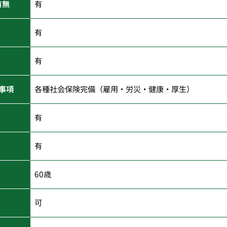
有無
有
有
有
事項
各種社会保険完備（雇用・労災・健康・厚生）
有
有
60歳
可