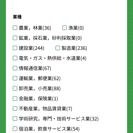
業種
農業，林業
(36)
漁業
(0)
鉱業，採石業，砂利採取業
(0)
建設業
(244)
製造業
(236)
電気・ガス・熱供給・水道業
(4)
情報通信業
(67)
運輸業，郵便業
(62)
卸売業，小売業
(88)
金融業，保険業
(1)
不動産業，物品賃貸業
(7)
学術研究，専門・技術サービス業
(32)
宿泊業，飲食サービス業
(54)