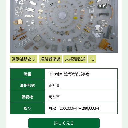
通勤補助あり
経験者優遇
未経験歓迎
+1
職種
その他の営業職業従事者
雇用形態
正社員
勤務地
岡谷市
給与
月給 200,000円 ～ 280,000円
詳しく見る