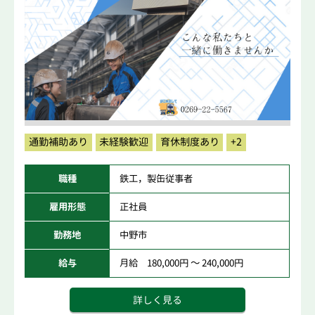
通勤補助あり
未経験歓迎
育休制度あり
+2
職種
鉄工，製缶従事者
雇用形態
正社員
勤務地
中野市
給与
月給 180,000円 ～ 240,000円
詳しく見る