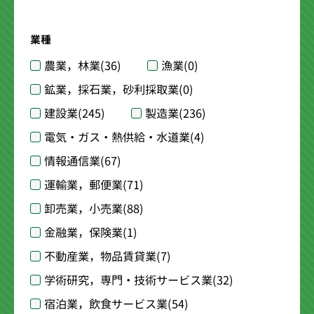
業種
農業，林業
(36)
漁業
(0)
鉱業，採石業，砂利採取業
(0)
建設業
(245)
製造業
(236)
電気・ガス・熱供給・水道業
(4)
情報通信業
(67)
運輸業，郵便業
(71)
卸売業，小売業
(88)
金融業，保険業
(1)
不動産業，物品賃貸業
(7)
学術研究，専門・技術サービス業
(32)
宿泊業，飲食サービス業
(54)