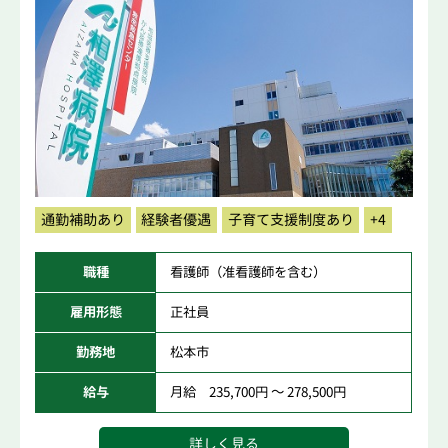
通勤補助あり
経験者優遇
子育て支援制度あり
+4
職種
看護師（准看護師を含む）
雇用形態
正社員
勤務地
松本市
給与
月給 235,700円 ～ 278,500円
詳しく見る