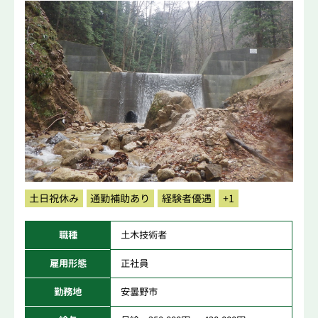
土日祝休み
通勤補助あり
経験者優遇
+1
職種
土木技術者
雇用形態
正社員
勤務地
安曇野市