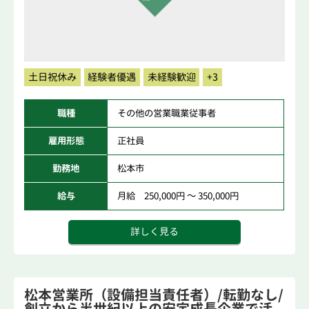
土日祝休み
経験者優遇
未経験歓迎
+3
職種
その他の営業職業従事者
雇用形態
正社員
勤務地
松本市
給与
月給 250,000円 ～ 350,000円
詳しく見る
松本営業所（設備担当責任者）/転勤なし/
創立から半世紀以上の安定成長企業で活