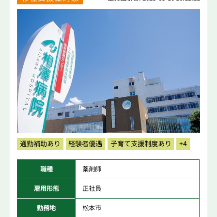
通勤補助あり
経験者優遇
子育て支援制度あり
+4
職種
薬剤師
雇用形態
正社員
勤務地
松本市