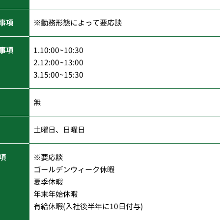
事項
※勤務形態によって要応談
事項
1.10:00~10:30
2.12:00~13:00
3.15:00~15:30
無
土曜日、日曜日
項
※要応談
ゴールデンウィーク休暇
夏季休暇
年末年始休暇
有給休暇(入社後半年に10日付与)