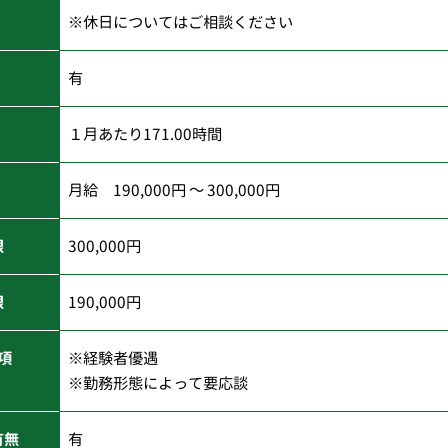
※休日についてはご相談ください
有
１月あたり171.00時間
月給 190,000円 ～ 300,000円
限
300,000円
限
190,000円
項
※経験者優遇
※勤務形態によって要応談
有無
有