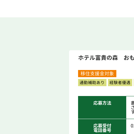
ホテル富貴の森 お
移住支援金対象
通勤補助あり
経験者優遇
応募方法
応募受付
0
電話番号