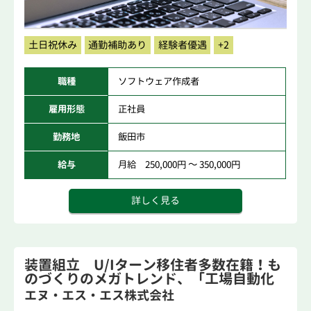
土日祝休み
通勤補助あり
経験者優遇
+2
職種
ソフトウェア作成者
雇用形態
正社員
勤務地
飯田市
給与
月給 250,000円 ～ 350,000円
詳しく見る
装置組立 U/Iターン移住者多数在籍！も
のづくりのメガトレンド、「工場自動化
装...
エヌ・エス・エス株式会社