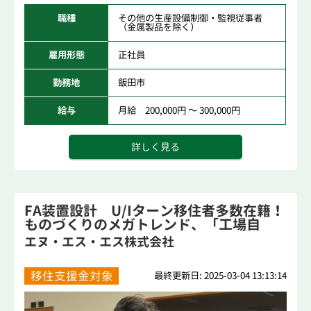
職種
その他の生産設備制御・監視従事者
（金属製品を除く）
雇用形態
正社員
勤務地
飯田市
給与
月給 200,000円 ～ 300,000円
詳しく見る
FA装置設計 U/Iターン移住者多数在籍！
ものづくりのメガトレンド、「工場自
動...
エヌ・エス・エス株式会社
移住支援金対象
最終更新日: 2025-03-04 13:13:14