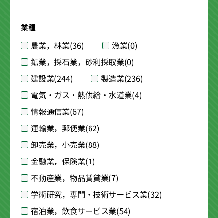
業種
農業，林業
(36)
漁業
(0)
鉱業，採石業，砂利採取業
(0)
建設業
(244)
製造業
(236)
電気・ガス・熱供給・水道業
(4)
情報通信業
(67)
運輸業，郵便業
(62)
卸売業，小売業
(88)
金融業，保険業
(1)
不動産業，物品賃貸業
(7)
学術研究，専門・技術サービス業
(32)
宿泊業，飲食サービス業
(54)