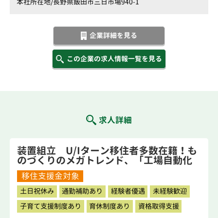
本社所在地/
長野県飯田市三日市場940-1
企業詳細を見る
この企業の求人情報一覧を見る
求人詳細
装置組立 U/Iターン移住者多数在籍！も
のづくりのメガトレンド、「工場自動化
装置」を一緒に作りましょう！！
移住支援金対象
土日祝休み
通勤補助あり
経験者優遇
未経験歓迎
子育て支援制度あり
育休制度あり
資格取得支援