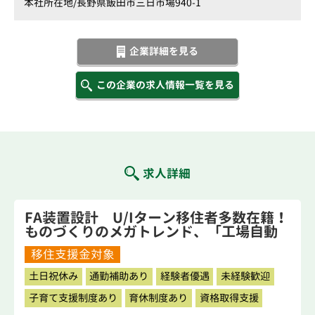
本社所在地/
長野県飯田市三日市場940-1
企業詳細を見る
この企業の求人情報一覧を見る
求人詳細
FA装置設計 U/Iターン移住者多数在籍！
ものづくりのメガトレンド、「工場自動
化装置」を一緒に作りましょう！！
移住支援金対象
土日祝休み
通勤補助あり
経験者優遇
未経験歓迎
子育て支援制度あり
育休制度あり
資格取得支援