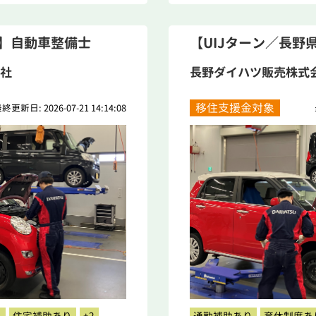
県】自動車整備士
【UIJターン／長野
社
長野ダイハツ販売株式
移住支援金対象
終更新日: 2026-07-21 14:14:08
り
住宅補助あり
+2
通勤補助あり
育休制度あ