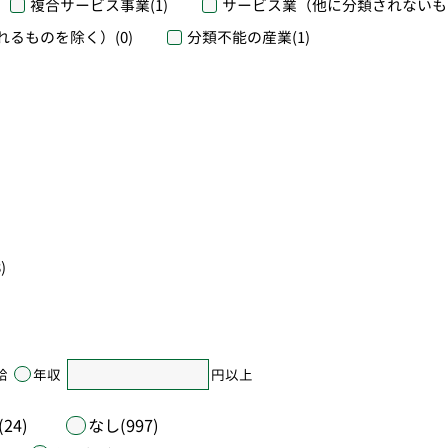
複合サービス事業
(1)
サービス業（他に分類されないも
れるものを除く）
(0)
分類不能の産業
(1)
)
給
年収
円以上
24)
なし(997)