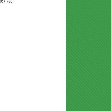
の）
(60)