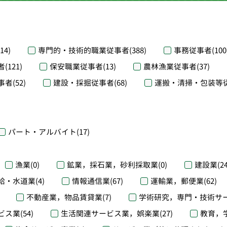
(14)
専門的・技術的職業従事者
(388)
事務従事者
(100
者
(121)
保安職業従事者
(13)
農林漁業従事者
(37)
事者
(52)
建設・採掘従事者
(68)
運搬・清掃・包装等
パート・アルバイト
(17)
漁業
(0)
鉱業，採石業，砂利採取業
(0)
建設業
(2
給・水道業
(4)
情報通信業
(67)
運輸業，郵便業
(62)
不動産業，物品賃貸業
(7)
学術研究，専門・技術サ
ビス業
(54)
生活関連サービス業，娯楽業
(27)
教育，