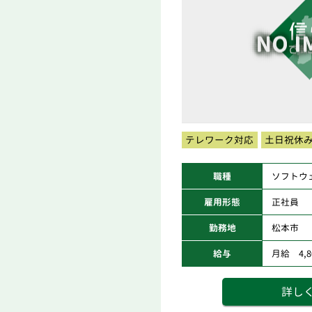
テレワーク対応
土日祝休
職種
ソフトウ
雇用形態
正社員
勤務地
松本市
給与
月給 4,80
詳し