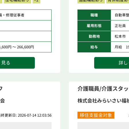
備・修理従事者
職種
自動車
雇用形態
正社員
勤務地
松本市
600円 ～ 266,600円
給与
月給 194
く見る
詳し
フ
介護職員/介護スタ
会
株式会社みらいさい福
移住支援金対象
終更新日: 2026-07-14 12:03:56