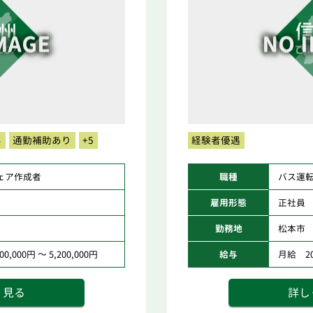
み
通勤補助あり
+5
経験者優遇
ェア作成者
職種
バス運
雇用形態
正社員
勤務地
松本市
0,000円 ～ 5,200,000円
給与
月給 200
く見る
詳し