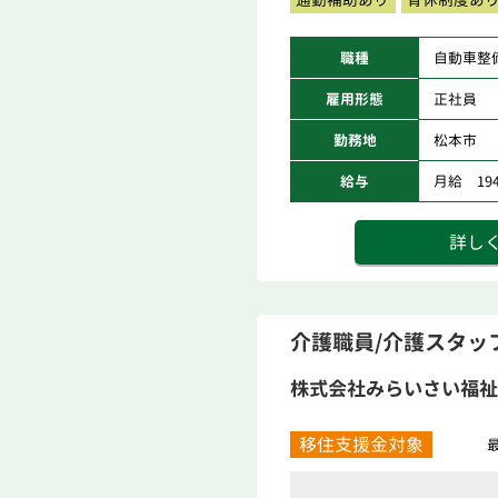
職種
自動車整
雇用形態
正社員
勤務地
松本市
給与
月給 194,
詳し
介護職員/介護スタッ
株式会社みらいさい福祉
移住支援金対象
最