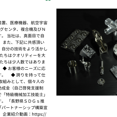
装置、医療機器、航空宇宙
ングセンタ、複合機及びＮ
。 当社は、真面目で自
 また、下記に共感頂い
、自分の技術をより活かし
私たちはクオリティーを大
私たちは少人数ではありま
 ◆ お客様のニーズに応
す。 ◆ 誇りを持って仕
取組みとして、個々人の
助成金（自己啓発支援制
で「特級機械加工技能士」
。 「長野県ＳＤＧｓ推
「パートナーシップ構築宣
業紹介動画：https://