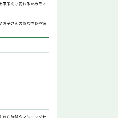
出来栄えも変わるためモノ
やお子さんの急な怪我や病
をＮＣ旋盤やマシニングセ