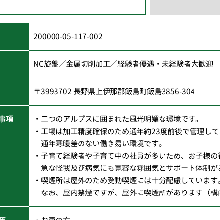
200000-05-117-002
NC旋盤／金属切削加工／経験者優遇・未経験者大歓迎
〒3993702 長野県上伊那郡飯島町飯島3856-304
事項
・二つのアルプスに囲まれた風光明媚な環境です。
・工場は加工精度確保のため通年約23度前後で管理して
通年寒暖差のない働き易い環境です。
・子育て経験者や子育て中の社員が多いため、お子様の
急な怪我及び病気にも寛容な雰囲気とサポート体制が
・喫煙所は屋外のため受動喫煙には十分配慮しています
なお、屋内禁煙ですが、屋外に喫煙所があります（構
等
・お車の方