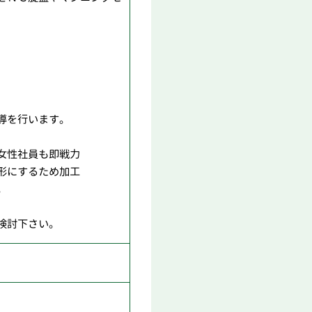
導を行います。
女性社員も即戦力
にするため加工
。
検討下さい。