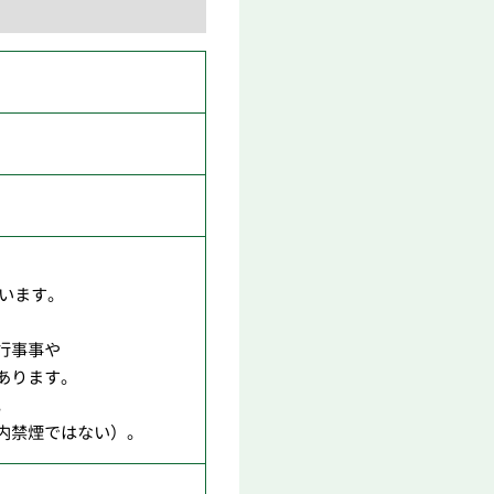
います。
行事事や
あります。
。
内禁煙ではない）。