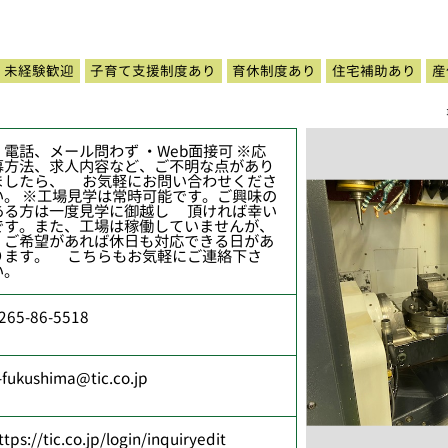
未経験歓迎
子育て支援制度あり
育休制度あり
住宅補助あり
産
・電話、メール問わず ・Web面接可 ※応
募方法、求人内容など、ご不明な点があり
ましたら、 お気軽にお問い合わせくださ
い。 ※工場見学は常時可能です。ご興味の
ある方は一度見学に御越し 頂ければ幸い
です。また、工場は稼働していませんが、
ご希望があれば休日も対応できる日があ
ります。 こちらもお気軽にご連絡下さ
い。
265-86-5518
-fukushima@tic.co.jp
ttps://tic.co.jp/login/inquiryedit