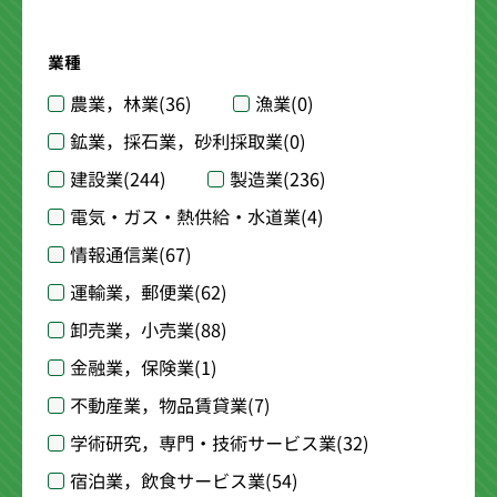
業種
農業，林業
(36)
漁業
(0)
鉱業，採石業，砂利採取業
(0)
建設業
(244)
製造業
(236)
電気・ガス・熱供給・水道業
(4)
情報通信業
(67)
運輸業，郵便業
(62)
卸売業，小売業
(88)
金融業，保険業
(1)
不動産業，物品賃貸業
(7)
学術研究，専門・技術サービス業
(32)
宿泊業，飲食サービス業
(54)