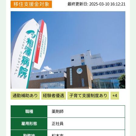
移住支援金対象
最終更新日: 2025-03-10 16:12:21
通勤補助あり
経験者優遇
子育て支援制度あり
+4
職種
薬剤師
雇用形態
正社員
勤務地
松本市