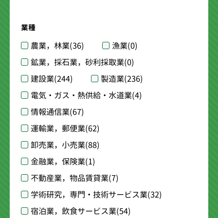
業種
農業，林業
(36)
漁業
(0)
鉱業，採石業，砂利採取業
(0)
建設業
(244)
製造業
(236)
電気・ガス・熱供給・水道業
(4)
情報通信業
(67)
運輸業，郵便業
(62)
卸売業，小売業
(88)
金融業，保険業
(1)
不動産業，物品賃貸業
(7)
学術研究，専門・技術サービス業
(32)
宿泊業，飲食サービス業
(54)