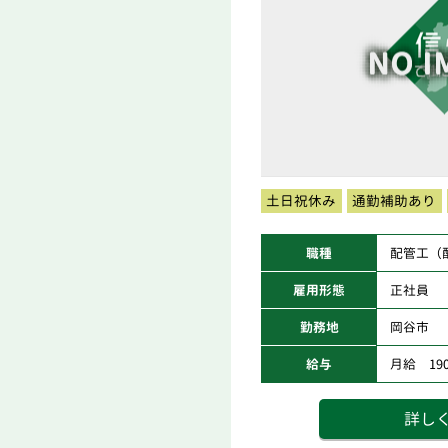
土日祝休み
通勤補助あり
職種
配管工（
雇用形態
正社員
勤務地
岡谷市
給与
月給 190,
詳し