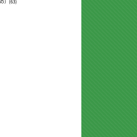
の）
(63)