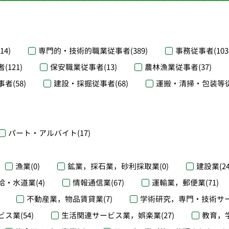
(14)
専門的・技術的職業従事者
(389)
事務従事者
(103
者
(121)
保安職業従事者
(13)
農林漁業従事者
(37)
事者
(58)
建設・採掘従事者
(68)
運搬・清掃・包装等
パート・アルバイト
(17)
漁業
(0)
鉱業，採石業，砂利採取業
(0)
建設業
(2
給・水道業
(4)
情報通信業
(67)
運輸業，郵便業
(71)
不動産業，物品賃貸業
(7)
学術研究，専門・技術サ
ビス業
(54)
生活関連サービス業，娯楽業
(27)
教育，