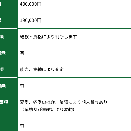
限
400,000円
限
190,000円
項
経験・資格により判断します
有無
有
項
能力、実績により査定
有無
有
事項
夏季、冬季のほか、業績により期末賞与あり
（業績及び実績により変動）
有