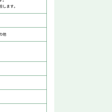
す。
担します。
の他