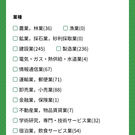
業種
農業，林業
(36)
漁業
(0)
鉱業，採石業，砂利採取業
(0)
建設業
(245)
製造業
(236)
電気・ガス・熱供給・水道業
(4)
情報通信業
(67)
運輸業，郵便業
(71)
卸売業，小売業
(88)
金融業，保険業
(1)
不動産業，物品賃貸業
(7)
学術研究，専門・技術サービス業
(32)
宿泊業，飲食サービス業
(54)