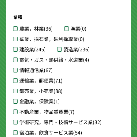
業種
農業，林業
(36)
漁業
(0)
鉱業，採石業，砂利採取業
(0)
建設業
(245)
製造業
(236)
電気・ガス・熱供給・水道業
(4)
情報通信業
(67)
運輸業，郵便業
(71)
卸売業，小売業
(88)
金融業，保険業
(1)
不動産業，物品賃貸業
(7)
学術研究，専門・技術サービス業
(32)
宿泊業，飲食サービス業
(54)