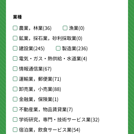
業種
農業，林業
(36)
漁業
(0)
鉱業，採石業，砂利採取業
(0)
建設業
(245)
製造業
(236)
電気・ガス・熱供給・水道業
(4)
情報通信業
(67)
運輸業，郵便業
(71)
卸売業，小売業
(88)
金融業，保険業
(1)
不動産業，物品賃貸業
(7)
学術研究，専門・技術サービス業
(32)
宿泊業，飲食サービス業
(54)