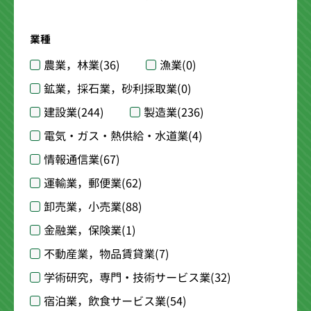
業種
農業，林業
(36)
漁業
(0)
鉱業，採石業，砂利採取業
(0)
建設業
(244)
製造業
(236)
電気・ガス・熱供給・水道業
(4)
情報通信業
(67)
運輸業，郵便業
(62)
卸売業，小売業
(88)
金融業，保険業
(1)
不動産業，物品賃貸業
(7)
学術研究，専門・技術サービス業
(32)
宿泊業，飲食サービス業
(54)