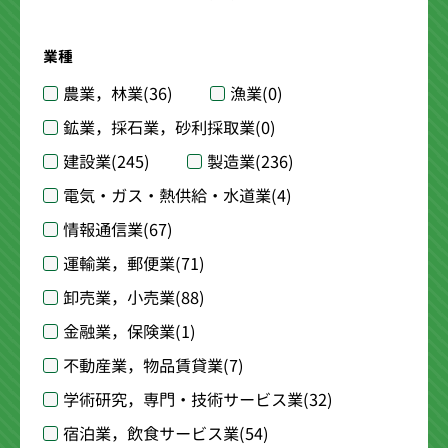
業種
農業，林業
(36)
漁業
(0)
鉱業，採石業，砂利採取業
(0)
建設業
(245)
製造業
(236)
電気・ガス・熱供給・水道業
(4)
情報通信業
(67)
運輸業，郵便業
(71)
卸売業，小売業
(88)
金融業，保険業
(1)
不動産業，物品賃貸業
(7)
学術研究，専門・技術サービス業
(32)
宿泊業，飲食サービス業
(54)