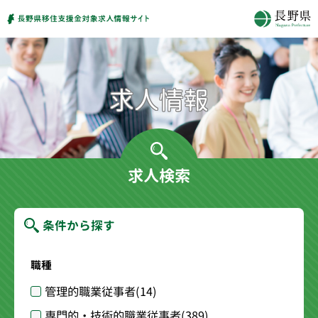
求人検索
条件から探す
職種
管理的職業従事者
(14)
専門的・技術的職業従事者
(389)