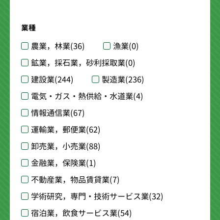
業種
農業，林業
(36)
漁業
(0)
鉱業，採石業，砂利採取業
(0)
建設業
(244)
製造業
(236)
電気・ガス・熱供給・水道業
(4)
情報通信業
(67)
運輸業，郵便業
(62)
卸売業，小売業
(88)
金融業，保険業
(1)
不動産業，物品賃貸業
(7)
学術研究，専門・技術サービス業
(32)
宿泊業，飲食サービス業
(54)