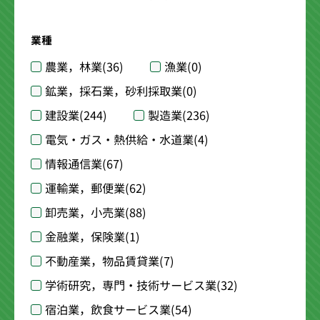
業種
農業，林業
(36)
漁業
(0)
鉱業，採石業，砂利採取業
(0)
建設業
(244)
製造業
(236)
電気・ガス・熱供給・水道業
(4)
情報通信業
(67)
運輸業，郵便業
(62)
卸売業，小売業
(88)
金融業，保険業
(1)
不動産業，物品賃貸業
(7)
学術研究，専門・技術サービス業
(32)
宿泊業，飲食サービス業
(54)