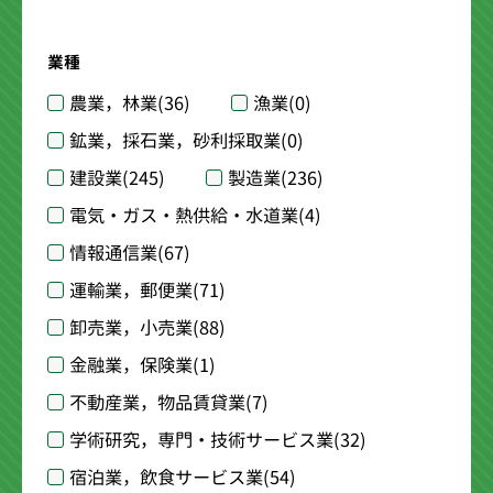
業種
農業，林業
(36)
漁業
(0)
鉱業，採石業，砂利採取業
(0)
建設業
(245)
製造業
(236)
電気・ガス・熱供給・水道業
(4)
情報通信業
(67)
運輸業，郵便業
(71)
卸売業，小売業
(88)
金融業，保険業
(1)
不動産業，物品賃貸業
(7)
学術研究，専門・技術サービス業
(32)
宿泊業，飲食サービス業
(54)