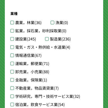
業種
農業，林業
(36)
漁業
(0)
鉱業，採石業，砂利採取業
(0)
建設業
(245)
製造業
(236)
電気・ガス・熱供給・水道業
(4)
情報通信業
(67)
運輸業，郵便業
(71)
卸売業，小売業
(88)
金融業，保険業
(1)
不動産業，物品賃貸業
(7)
学術研究，専門・技術サービス業
(32)
宿泊業，飲食サービス業
(54)