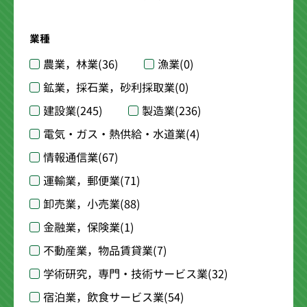
業種
農業，林業
(36)
漁業
(0)
鉱業，採石業，砂利採取業
(0)
建設業
(245)
製造業
(236)
電気・ガス・熱供給・水道業
(4)
情報通信業
(67)
運輸業，郵便業
(71)
卸売業，小売業
(88)
金融業，保険業
(1)
不動産業，物品賃貸業
(7)
学術研究，専門・技術サービス業
(32)
宿泊業，飲食サービス業
(54)